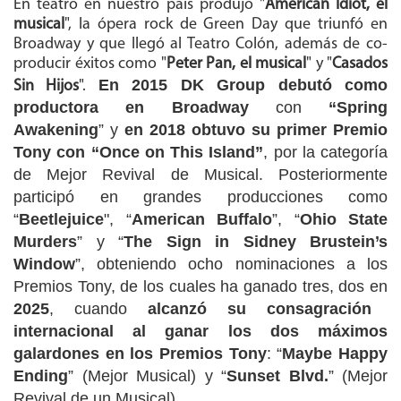
En teatro en nuestro país produjo "
American Idiot, el
musical
", la ópera rock de Green Day que triunfó en
Broadway y que llegó al Teatro Colón, además de co-
producir éxitos como "
Peter Pan, el musical
" y "
Casados
En 2015 DK Group debutó como
Sin Hijos
".
productora en Broadway
con
“Spring
Awakening
” y
en 2018 obtuvo su primer Premio
Tony con “Once on This Island”
, por la categoría
de Mejor Revival de Musical. Posteriormente
participó en grandes producciones como
“
Beetlejuice
", “
American Buffalo
”, “
Ohio State
Murders
” y “
The Sign in Sidney Brustein’s
Window
”, obteniendo ocho nominaciones a los
Premios Tony, de los cuales ha ganado tres, dos en
2025
, cuando
alcanzó su consagración
internacional al ganar los
dos máximos
galardones en los Premios Tony
:
“
Maybe Happy
Ending
” (Mejor Musical) y “
Sunset Blvd.
” (Mejor
Revival de un Musical).