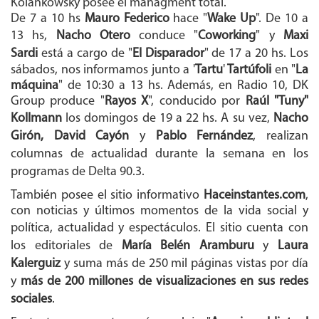
Kolankowsky posee el managment total.
De 7 a 10 hs
Mauro Federico
hace "
Wake Up
". De 10 a
13
hs,
Nacho Otero
conduce "
Coworking
" y
Maxi
Sardi
está a cargo de
"
El Disparador
" de 17 a 20 hs. L
os
sábados, nos informamos junto a '
Tartu
'
Tartúfoli
en "
La
máquina
" de 10:30 a 13 hs. Además, en Radio 10, DK
Group produce "
Rayos X
", conducido por
Raúl "Tuny"
Kollmann
los domingos de 19 a 22 hs.
A su vez,
Nacho
Girón, David Cayón
y
Pablo Fernández
, realizan
columnas de actualidad durante la semana en los
programas de Delta 90.3.
También posee el sitio informativo
Haceinstantes.com
,
con noticias y últimos momentos de la vida social y
política, actualidad y espectáculos. E
l sitio cuenta con
los editoriales de
María Belén Aramburu
y
Laura
Kalerguiz
y suma más de 250 mil páginas vistas por día
y
más de 200 millones de visualizaciones en sus redes
sociales
.