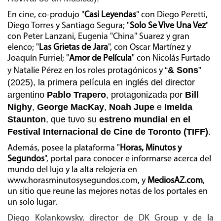
En cine, co-produjo "
Casi Leyendas
" con Diego Peretti,
Diego Torres y Santiago Segura; "
Solo Se Vive Una Vez
"
con Peter Lanzani, Eugenia "China" Suarez y gran
elenco; "
Las Grietas de Jara
", con Oscar Martínez y
Joaquín Furriel; "
Amor de Película
" con Nicolás Furtado
“
& Sons
”
y Natalie Pérez en los roles protagónicos y
(2025), la primera película en inglés del director
argentino
Pablo Trapero
, protagonizada por
Bill
Nighy
,
George MacKay
,
Noah Jupe
e
Imelda
Staunton
, que
tuvo su
estreno mundial en el
Festival Internacional de Cine de Toronto (TIFF)
.
Además, posee la plataforma "
Horas, Minutos y
Segundos
", portal para conocer e informarse acerca del
mundo del lujo y la alta relojería en
www.horasminutosysegundos.com, y
MediosAZ.com
,
un sitio que reune las mejores notas de los portales en
un solo lugar.
Diego Kolankowsky, director de DK Group y de la